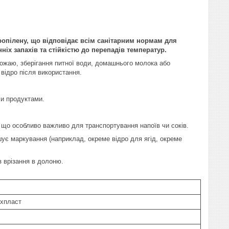
ропілену, що відповідає всім санітарним нормам для
іх запахів та стійкістю до перепадів температур.
врожаю, зберігання питної води, домашнього молока або
 відро після використання.
ми продуктами.
 що особливо важливо для транспортування напоїв чи соків.
є маркування (наприклад, окреме відро для ягід, окреме
 врізання в долоню.
хпласт