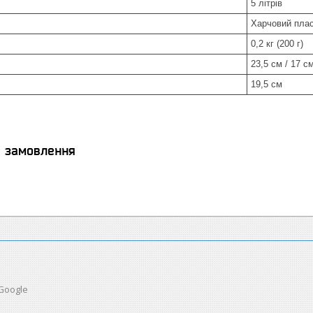
5 літрів
Харчовий плас
0,2 кг (200 г)
23,5 см / 17 с
19,5 см
я замовлення
 Google