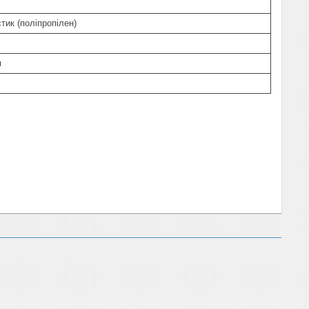
тик (поліпропілен)
м