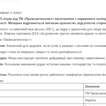
омфорт у побуті
5 літрів від ТМ «Промсантехпласт» виготовлене з первинного поліп
сті. Матеріал відрізняється високою щільністю, відсутністю сторонн
ності та невеликій вазі (всього 200 г), це відро є ідеальним для збору 
ок. Широка горловина (23,5 см) дозволяє зручно наливати рідини та мити
ра «Промсантехпласт»:
тик:
Безпечний для здоров'я, не вступає в реакцію з кислими чи солони
адкі стінки не вбирають запахи та легко дезінфікуються.
ідин:
Міцна конструкція запобігає деформації при повному завантаженні,
йн:
Кольорове виконання додає естетики вашому господарству та полегшу
учка:
Посилена пластикова ручка забезпечує комфортне перенесення без
ки:
Значення
ТМ Промсанте
Україна