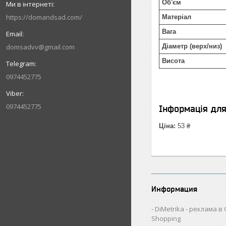
Об'єм
https://domandsad.com/
Матеріал
Вага
domsadvv@gmail.com
Діаметр (верх/низ)
Висота
0974452775
0974452775
Інформація дл
Ціна:
53 ₴
Информация
DiMetrika - реклама в
Shopping