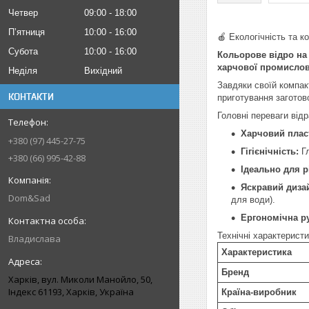
Четвер
09:00
18:00
Пʼятниця
10:00
16:00
🍎 Екологічність та к
Субота
10:00
16:00
Кольорове відро на 
харчової промислово
Неділя
Вихідний
Завдяки своїй компакт
КОНТАКТИ
приготування заготов
Головні переваги від
Харчовий плас
+380 (97) 445-27-75
Гігієнічність:
Гл
+380 (66) 995-42-88
Ідеально для р
Яскравий диза
Dom&Sad
для води).
Ергономічна р
Технічні характеристи
Владислава
Характеристика
Бренд
Харків, вул. Миколи Манойло, 50,
Індекс 61193, Харків, Україна
Країна-виробник