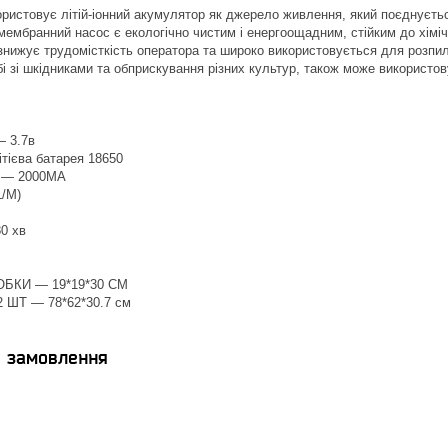
ристовує літій-іонний акумулятор як джерело живлення, який поєднуєть
ембранний насос є екологічно чистим і енергоощадним, стійким до хімічн
знижує трудомісткість оператора та широко використовується для розпи
ьбі зі шкідниками та обприскування різних культур, також може використо
— 3.7в
тієва батарея 18650
а — 2000MA
L/M)
0 хв
БКИ — 19*19*30 CM
ШТ — 78*62*30.7 см
я замовлення