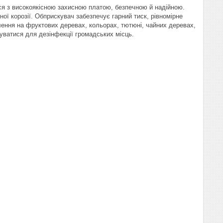
ся з високоякісною захисною платою, безпечною й надійною.
ої корозії. Обприскувач забезпечує гарний тиск, рівномірне
лення на фруктових деревах, кольорах, тютюні, чайних деревах,
вуватися для дезінфекції громадських місць.