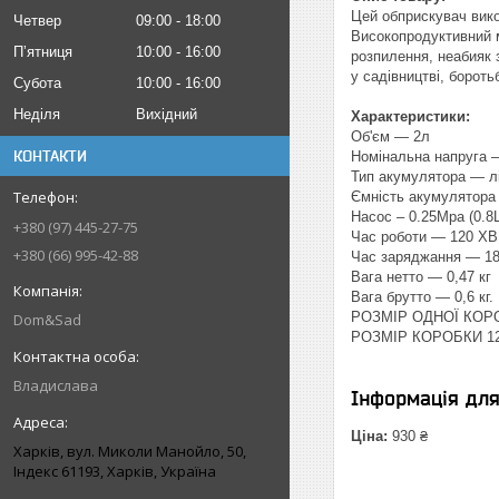
Цей обприскувач вико
Четвер
09:00
18:00
Високопродуктивний м
Пʼятниця
10:00
16:00
розпилення, неабияк 
у садівництві, борот
Субота
10:00
16:00
Неділя
Вихідний
Характеристики:
Об'єм — 2л
КОНТАКТИ
Номінальна напруга 
Тип акумулятора — лі
Ємність акумулятор
Насос – 0.25Mpa (0.8
+380 (97) 445-27-75
Час роботи — 120 XB
+380 (66) 995-42-88
Час заряджання — 18
Вага нетто — 0,47 кг
Вага брутто — 0,6 кг.
РОЗМІР ОДНОЇ КОРО
Dom&Sad
РОЗМІР КОРОБКИ 12 
Владислава
Інформація дл
Ціна:
930 ₴
Харків, вул. Миколи Манойло, 50,
Індекс 61193, Харків, Україна