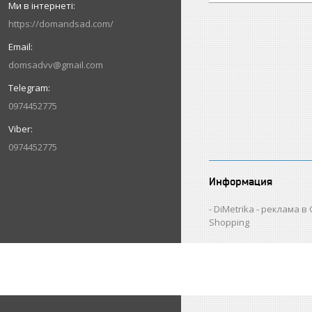
https://domandsad.com/
domsadvv@gmail.com
0974452775
0974452775
Информация
DiMetrika - реклама в
Shopping