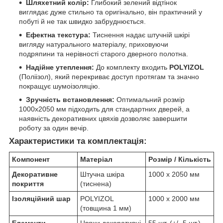
Шляхетний колір:
Глибокий зелений відтінок
виглядає дуже стильно та оригінально, він практичний у
побуті й не так швидко забруднюється.
Ефектна текстура:
Тиснення надає штучній шкірі
вигляду натурального матеріалу, приховуючи
подряпини та нерівності старого дверного полотна.
Надійне утеплення:
До комплекту входить
POLYIZOL
(Поліізол), який перекриває доступ протягам та значно
покращує шумоізоляцію.
Зручність встановлення:
Оптимальний розмір
1000х2050 мм підходить для стандартних дверей, а
наявність декоративних цвяхів дозволяє завершити
роботу за один вечір.
Характеристики та комплектація:
Компонент
Матеріал
Розмір / Кількість
Декоративне
Штучна шкіра
1000 х 2050 мм
покриття
(тиснена)
Ізоляційний шар
POLYIZOL
1000 х 2000 мм
(товщина 1 мм)
Елементи
Цвяхи декоративні
55 шт. (+/- 5 шт.)