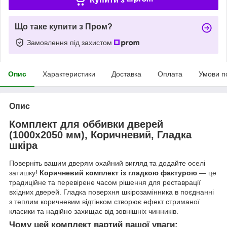
Що таке купити з Пром?
Замовлення під захистом
Опис
Характеристики
Доставка
Оплата
Умови п
Опис
Комплект для оббивки дверей
(1000х2050 мм), Коричневий, Гладка
шкіра
Поверніть вашим дверям охайний вигляд та додайте оселі
затишку!
Коричневий комплект із гладкою фактурою
— це
традиційне та перевірене часом рішення для реставрації
вхідних дверей. Гладка поверхня шкірозамінника в поєднанні
з теплим коричневим відтінком створює ефект стриманої
класики та надійно захищає від зовнішніх чинників.
Чому цей комплект вартий вашої уваги: