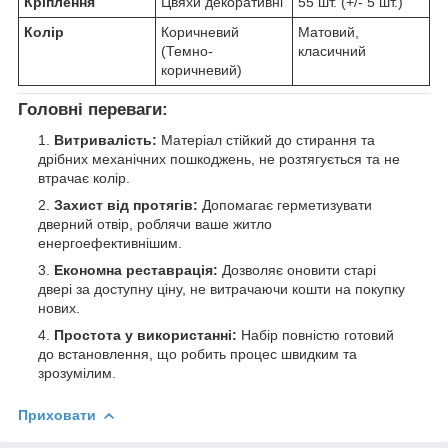
Кріплення
Цвяхи декоративні
55 шт. (+/- 5 шт.)
Колір
Коричневий
Матовий,
(Темно-
класичний
коричневий)
Головні переваги:
Витривалість:
Матеріал стійкий до стирання та
дрібних механічних пошкоджень, не розтягується та не
втрачає колір.
Захист від протягів:
Допомагає герметизувати
дверний отвір, роблячи ваше житло
енергоефективнішим.
Економна реставрація:
Дозволяє оновити старі
двері за доступну ціну, не витрачаючи кошти на покупку
нових.
Простота у використанні:
Набір повністю готовий
до встановлення, що робить процес швидким та
зрозумілим.
Приховати