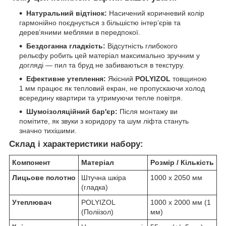
Натуральний відтінок:
Насичений коричневий колір
гармонійно поєднується з більшістю інтер’єрів та
дерев’яними меблями в передпокої.
Бездоганна гладкість:
Відсутність глибокого
рельєфу робить цей матеріал максимально зручним у
догляді — пил та бруд не забиваються в текстуру.
Ефективне утеплення:
Якісний
POLYIZOL
товщиною
1 мм працює як тепловий екран, не пропускаючи холод
всередину квартири та утримуючи тепле повітря.
Шумоізоляційний бар'єр:
Після монтажу ви
помітите, як звуки з коридору та шум ліфта стануть
значно тихішими.
Склад і характеристики набору:
Компонент
Матеріал
Розмір / Кількість
Лицьове полотно
Штучна шкіра
1000 х 2050 мм
(гладка)
Утеплювач
POLYIZOL
1000 х 2000 мм (1
(Поліізол)
мм)