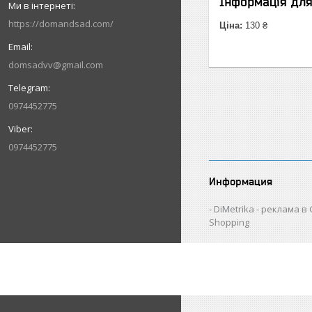
Інформація дл
https://domandsad.com/
Ціна:
130 ₴
domsadvv@gmail.com
0974452775
0974452775
Информация
DiMetrika - реклама в
Shopping