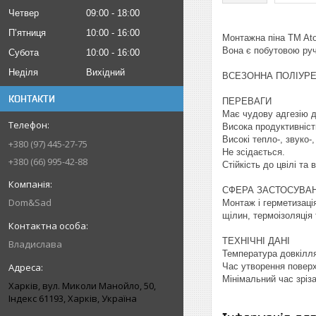
Четвер
09:00
18:00
Пʼятниця
10:00
16:00
Монтажна піна TM Atom
Вона є побутовою руч
Субота
10:00
16:00
Неділя
Вихідний
ВСЕЗОННА ПОЛІУР
КОНТАКТИ
ПЕРЕВАГИ
Має чудову адгезію д
Висока продуктивніст
Високі тепло-, звуко-
+380 (97) 445-27-75
Не зсідається.
+380 (66) 995-42-88
Стійкість до цвілі та 
СФЕРА ЗАСТОСУВА
Dom&Sad
Монтаж і герметизаці
щілин, термоізоляція
ТЕХНІЧНІ ДАНІ
Владислава
Температура довкілля
Час утворення поверхн
Мінімальний час зріза
Харків, вул. Миколи Манойло, 50,
Індекс 61193, Харків, Україна