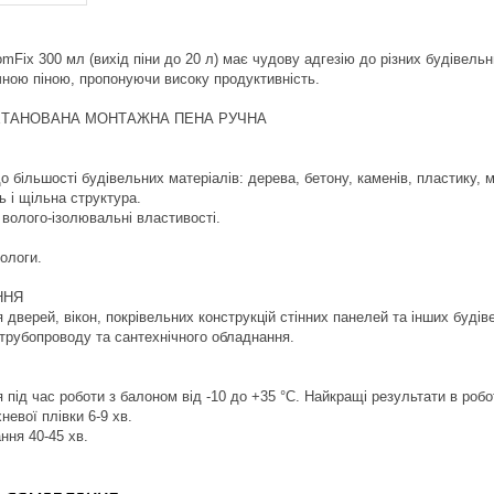
Fix 300 мл (вихід піни до 20 л) має чудову адгезію до різних будівельни
ною піною, пропонуючи високу продуктивність.
ЕТАНОВАНА МОНТАЖНА ПЕНА РУЧНА
о більшості будівельних матеріалів: дерева, бетону, каменів, пластику, 
ь і щільна структура.
, волого-ізолювальні властивості.
вологи.
ННЯ
я дверей, вікон, покрівельних конструкцій стінних панелей та інших буді
 трубопроводу та сантехнічного обладнання.
 під час роботи з балоном від -10 до +35 °C. Найкращі результати в роб
евої плівки 6-9 хв.
ння 40-45 хв.