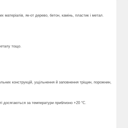
х матеріалів, як-от дерево, бетон, камінь, пластик і метал.
металу тощо.
вельних конструкцій, ущільнення й заповнення тріщин, порожнин,
оті досягаються за температури приблизно +20 °C.