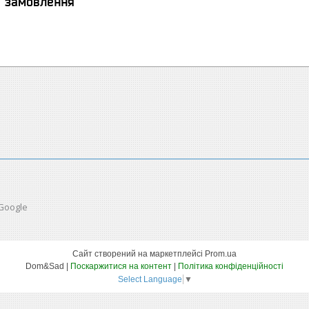
я замовлення
 Google
Сайт створений на маркетплейсі
Prom.ua
Dom&Sad |
Поскаржитися на контент
|
Політика конфіденційності
Select Language
▼