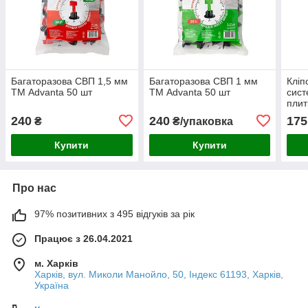
Багаторазова СВП 1,5 мм
Багаторазова СВП 1 мм
Кліп
ТМ Advanta 50 шт
ТМ Advanta 50 шт
сист
плит
Adva
240
240
175
₴
₴/упаковка
Купити
Купити
Про нас
97% позитивних з 495 відгуків за рік
Працює з 26.04.2021
м. Харків
Харків, вул. Миколи Манойло, 50, Індекс 61193, Харків,
Україна