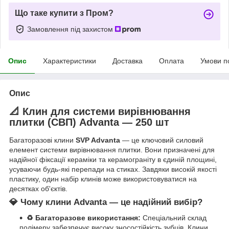
Що таке купити з Пром?
Замовлення під захистом
Опис
Характеристики
Доставка
Оплата
Умови п
Опис
📐 Клин для системи вирівнювання
плитки (СВП) Advanta — 250 шт
Багаторазові клини
SVP Advanta
— це ключовий силовий
елемент системи вирівнювання плитки. Вони призначені для
надійної фіксації кераміки та керамограніту в єдиній площині,
усуваючи будь-які перепади на стиках. Завдяки високій якості
пластику, один набір клинів може використовуватися на
десятках об'єктів.
💎 Чому клини Advanta — це надійний вибір?
♻️ Багаторазове використання:
Спеціальний склад
полімеру забезпечує високу зносостійкість зубців. Клини