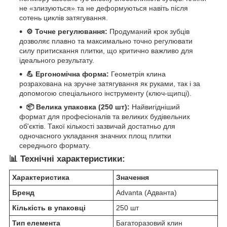
не «злизуються» та не деформуються навіть після
сотень циклів затягування.
⚙️ Точне регулювання:
Продуманий крок зубців
дозволяє плавно та максимально точно регулювати
силу притискання плитки, що критично важливо для
ідеального результату.
💪 Ергономічна форма:
Геометрія клина
розрахована на зручне затягування як руками, так і за
допомогою спеціального інструменту (ключ-щипці).
📦 Велика упаковка (250 шт):
Найвигідніший
формат для професіоналів та великих будівельних
об'єктів. Такої кількості зазвичай достатньо для
одночасного укладання значних площ плитки
середнього формату.
📊 Технічні характеристики:
Характеристика
Значення
Бренд
Advanta (Адванта)
Кількість в упаковці
250 шт
Тип елемента
Багаторазовий клин