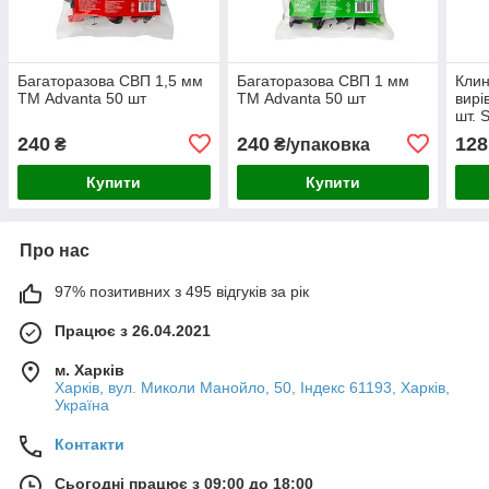
Багаторазова СВП 1,5 мм
Багаторазова СВП 1 мм
Клин
ТМ Advanta 50 шт
ТМ Advanta 50 шт
вирі
шт. 
240
240
128
₴
₴/упаковка
Купити
Купити
Про нас
97% позитивних з 495 відгуків за рік
Працює з 26.04.2021
м. Харків
Харків, вул. Миколи Манойло, 50, Індекс 61193, Харків,
Україна
Контакти
Сьогодні працює з 09:00 до 18:00