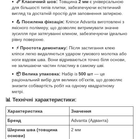
📏 Класичний шов:
Товщина
2 мм
є універсальною
для більшості типів плитки, забезпечуючи естетичний
вигляд та достатній простір для заповнення затиркою.
💪 Посилена фіксація:
Кліпси Advanta виготовлені з
якісного полімеру, що дозволяє витримувати значне
зусилля при затягуванні клином, забезпечуючи ідеально
рівну поверхню.
⚡️ Простота демонтажу:
Після застигання клею
кліпси легко видаляються ударом гумового молотка або
ноги вздовж шва. Вони відриваються точно біля основи,
не залишаючи частин пластику в самому шві.
📦 Велика упаковка:
Набір із
500 шт
— це
раціональний вибір для великих об'єктів, що дозволяє
знизити собівартість робіт на одному квадратному
метрі.
📊 Технічні характеристики:
Характеристика
Значення
Бренд
Advanta (Адванта)
Ширина шва (товщина
2 мм
основи)