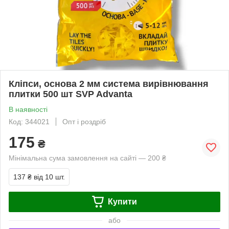
Кліпси, основа 2 мм система вирівнювання
плитки 500 шт SVP Advanta
В наявності
Код: 344021
Опт і роздріб
175
₴
Мінімальна сума замовлення на сайті — 200 ₴
137 ₴
від 10 шт.
Купити
або