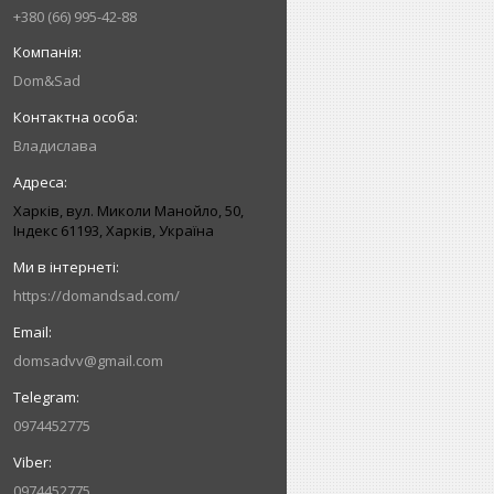
+380 (66) 995-42-88
Dom&Sad
Владислава
Харків, вул. Миколи Манойло, 50,
Індекс 61193, Харків, Україна
https://domandsad.com/
domsadvv@gmail.com
0974452775
0974452775