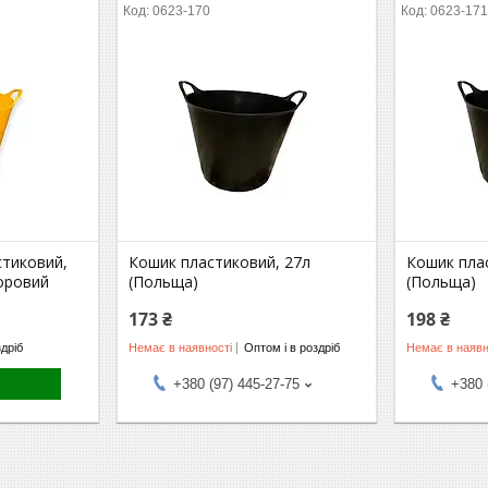
0623-170
0623-17
стиковий,
Кошик пластиковий, 27л
Кошик плас
оровий
(Польща)
(Польща)
173 ₴
198 ₴
здріб
Немає в наявності
Оптом і в роздріб
Немає в наявн
+380 (97) 445-27-75
+380 