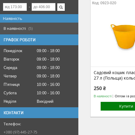
0923-020
Наявність
В наявності
5
ГРАФІК РОБОТИ
Понеділок
09:00
18:00
Вівторок
09:00
18:00
Середа
09:00
18:00
Садовий кошик пла
Четвер
09:00
18:00
27 л (Польща) коль
Пʼятниця
10:00
16:00
250 ₴
Субота
10:00
16:00
В наявності
Оптом і в ро
Неділя
Вихідний
Купити
КОНТАКТИ
+380 (97) 445-27-75