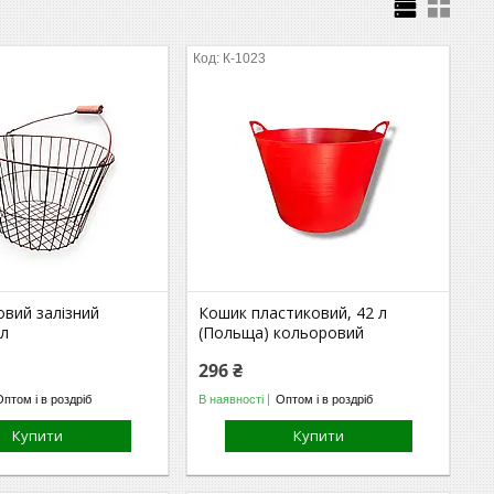
К-1023
овий залізний
Кошик пластиковий, 42 л
 л
(Польща) кольоровий
296 ₴
Оптом і в роздріб
В наявності
Оптом і в роздріб
Купити
Купити