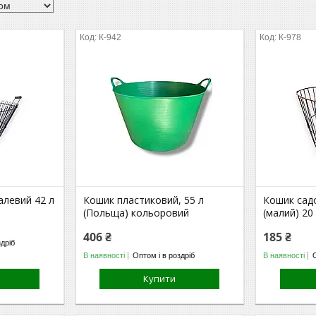
К-942
К-978
алевий 42 л
Кошик пластиковий, 55 л
Кошик сад
(Польща) кольоровий
(малий) 20
406 ₴
185 ₴
здріб
В наявності
Оптом і в роздріб
В наявності
Купити