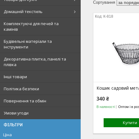
Домашній текстиль
К-818
Комплектуючі для печей та
камінів
Будівельні матеріали та
інструменти
Декоративна плитка, панелі та
плівка
Інші товари
Кошик садовий мет
Політика безпеки
340 ₴
Повернення та обмін
В наявності
Оптом і в ро
Умови угоди
Купити
ФІЛЬТРИ
Ціна