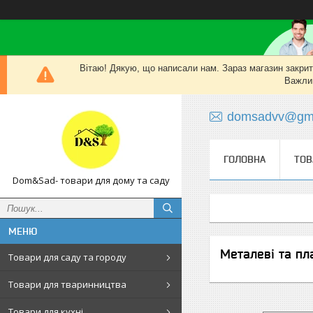
Вітаю! Дякую, що написали нам. Зараз магазин закритий
Важлив
domsadvv@gma
ГОЛОВНА
ТОВ
Dom&Sad- товари для дому та саду
Металеві та пл
Товари для саду та городу
Товари для тваринництва
Товари для кухні