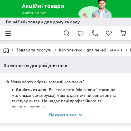
Dom&Sad- товари для дому та саду
Товари та послуги
Комплектуючі для печей і камінів
Комплекти дверей для печі
🌟 Чому варто обрати готовий комплект?
Єдність стилю:
Всі елементи (від великої топки до
маленької сажетруски) мають ідентичний орнамент та
текстуру литва. Це надає печі професійного та
дорогого вигляду.
Високоякісний чавун СЧ20:
Всі дверцята
Показати все
виготовлені методом художнього литва з жаростійкого
чавуну. Він не деформується, не тріскається і не