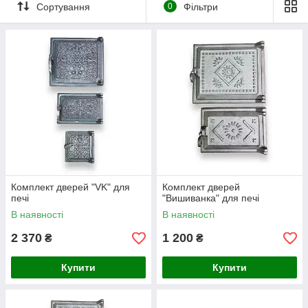
«провисає» з часом.
Сортування
0
Фільтри
Вигідна інвестиція:
Купівля набору зазвичай
економить ваш час на логістику та гарантує, що всі
деталі будуть однаковими за якістю та відтінком
металу.
Пожежна безпека:
Щільне прилягання чавунних
стулок до рам забезпечує повний контроль над вогнем
та відсутність задимлення в приміщенні.
🎨 Оберіть свій стиль:
🇺🇦 Серія «Вишиванка»:
Національний колорит та
традиційні орнаменти. Ідеально для домівок у стилі
етно.
Комплект дверей "VK" для
Комплект дверей
🕌 Серія «Татарка»:
Витончене східне литво, що
печі
"Вишиванка" для печі
відповідає суворим стандартам якості (ДСТУ).
В наявності
В наявності
📐 Серія «VK» (Модерн):
Лаконічна геометрія для
сучасних інтер'єрів, лазень та зон барбекю.
2 370
1 200
₴
₴
🖼️ Спарені моделі («Вікторія», «Арка»):
Купити
Купити
Преміальні дверцята «2 в 1» з японським термосклом.
Перетворюють звичайну грубу на камін, дозволяючи
насолоджуватися видом вогню.