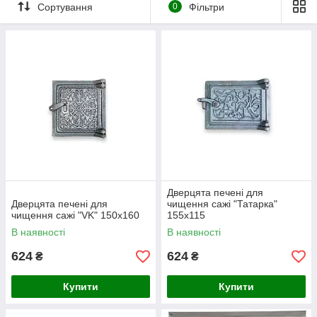
Сортування
0
Фільтри
сажетруски?
Підтримка тяги:
Своєчасне видалення сажі гарантує
стабільну роботу печі без задимлення приміщення.
Пожежна безпека:
Накопичена сажа може запалати
всередині димоходу, що призводить до руйнування
кладки.
Економія палива:
Чисті канали забезпечують кращу
тепловіддачу та ефективне згоряння дров.
У нашому асортименті представлені як класичні
чавунні
моделі
(марка СЧ20), що вирізняються максимальною
довговічністю, так і легкі
дверцята з нержавіючої сталі
для
сучасних димохідних систем.
Дверцята печені для
Дверцята печені для
чищення сажі "Татарка"
чищення сажі "VK" 150х160
155х115
В наявності
В наявності
624
624
₴
₴
Купити
Купити