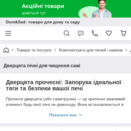
Dom&Sad- товари для дому та саду
Товари та послуги
Комплектуючі для печей і камінів
Дверцята пічні для чищення сажі
Дверцята прочесні: Запорука ідеальної
тяги та безпеки вашої печі
Прочесні дверцята (або сажетруски) — це критично важливий
елемент будь-якої печі чи димоходу. Вони встановлюються в
місцях поворотів димових каналів ("колодязів") для
Показати все
забезпечення доступу під час регулярного чищення від сажі
та попелу.
Чому не можна нехтувати встановленням якісної