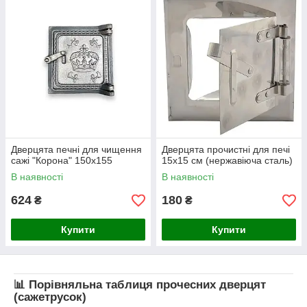
Дверцята печні для чищення
Дверцята прочистні для печі
сажі "Корона" 150х155
15х15 см (нержавіюча сталь)
В наявності
В наявності
624
180
₴
₴
Купити
Купити
📊 Порівняльна таблиця прочесних дверцят
(сажетрусок)