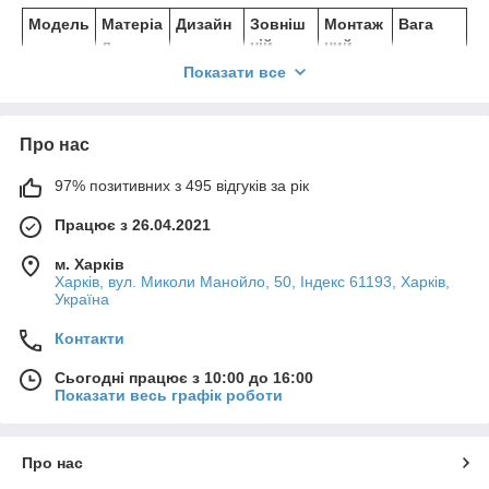
Модель
Матеріа
Дизайн
Зовніш
Монтаж
Вага
л
ній
ний
розмір
розмір
Показати все
(мм)
(мм)
Корона
Чавун
Класичн
150 х
130 х
2,5 кг
СЧ20
ий
155
135 х 25
Про нас
орнаме
нт
97% позитивних з 495 відгуків за рік
VK
Чавун
Сучасни
150 х
130 х
2,5 кг
Працює з 26.04.2021
СЧ20
й
160
135 х 25
(модерн
м. Харків
)
Харків, вул. Миколи Манойло, 50, Індекс 61193, Харків,
Україна
Татарка
Чавун
Східний
155 х
135 х 95
2,5 кг
СЧ20
візеруно
115
х 25
Контакти
к
Сьогодні працює з 10:00 до 16:00
Сажетр
Нержаві
Лаконічн
150 х
100 х
150 г
Показати весь графік роботи
уска
юча
ий
150
100
сталь
Про нас
💡 Поради щодо вибору та монтажу: