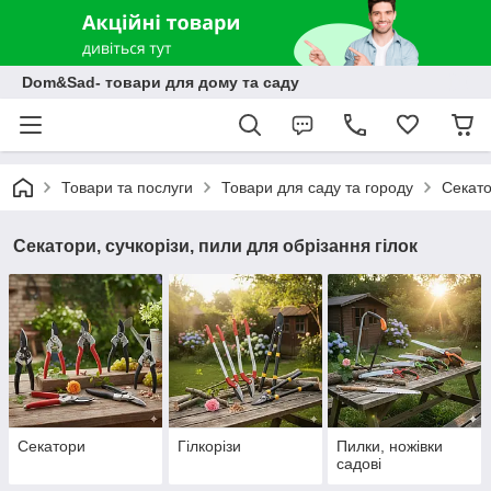
Dom&Sad- товари для дому та саду
Товари та послуги
Товари для саду та городу
Секато
Секатори, сучкорізи, пили для обрізання гілок
Секатори
Гілкорізи
Пилки, ножівки
садові