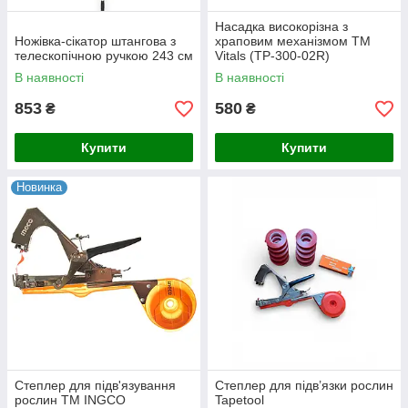
Насадка високорізна з
Ножівка-сікатор штангова з
храповим механізмом ТМ
телескопічною ручкою 243 см
Vitals (ТР-300-02R)
В наявності
В наявності
853
580
₴
₴
Купити
Купити
Новинка
Степлер для підв'язування
Степлер для підв’язки рослин
рослин ТМ INGCO
Tapetool