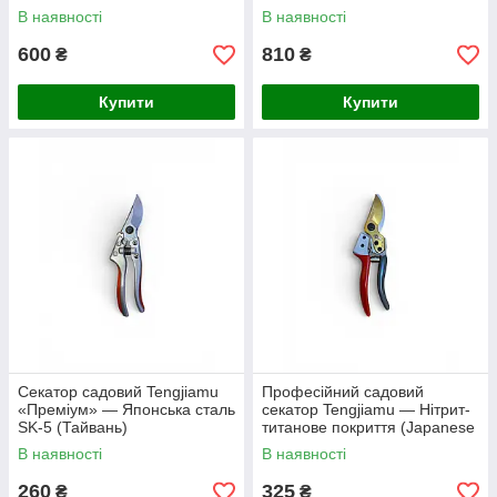
В наявності
В наявності
600
810
₴
₴
Купити
Купити
Секатор садовий Tengjiamu
Професійний садовий
«Преміум» — Японська сталь
секатор Tengjiamu — Нітрит-
SK-5 (Тайвань)
титанове покриття (Japanese
Steel)
В наявності
В наявності
260
325
₴
₴