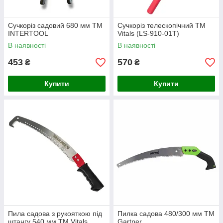
Сучкоріз садовий 680 мм TM
Сучкоріз телескопічний TM
INTERTOOL
Vitals (LS-910-01T)
В наявності
В наявності
453
570
₴
₴
Купити
Купити
Пила садова з рукояткою під
Пилка садова 480/300 мм ТМ
штангу 540 мм ТМ Vitals
Gartner